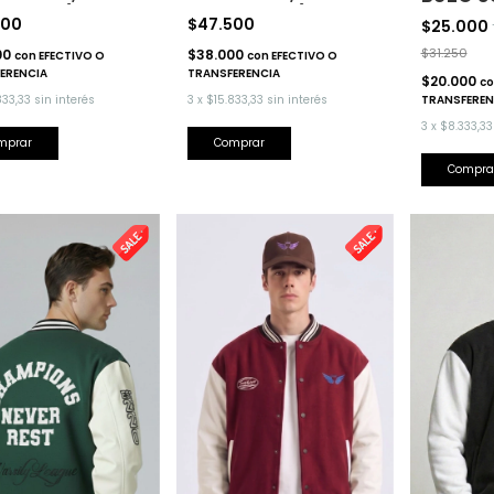
ORTADA)
IMPORTADA)
500
$47.500
$25.000
$31.250
00
$38.000
con
EFECTIVO O
con
EFECTIVO O
ERENCIA
TRANSFERENCIA
$20.000
co
833,33
sin interés
3
x
$15.833,33
sin interés
TRANSFEREN
3
x
$8.333,33
mprar
Comprar
Compra