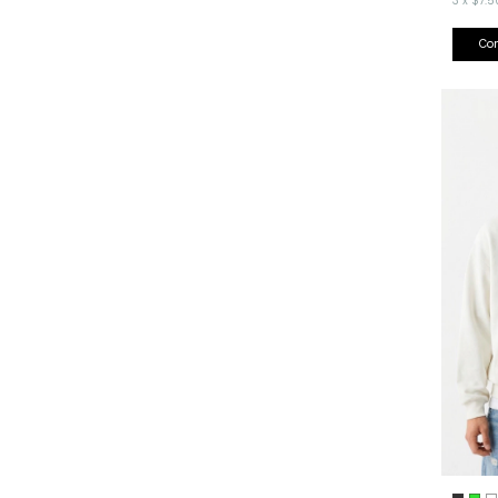
3
x
$7.5
Co