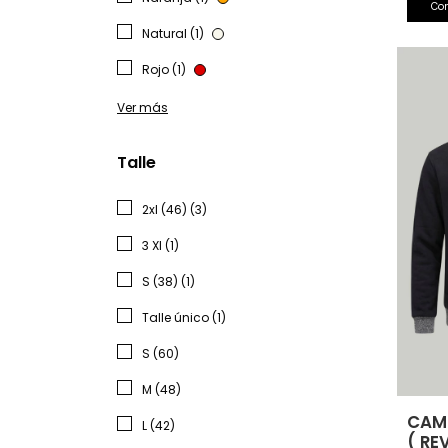
Co
Natural (1)
Rojo (1)
Ver más
Talle
2xl (46) (3)
3 Xl (1)
S (38) (1)
Talle único (1)
S (60)
M (48)
CAM
L (42)
( RE