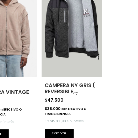
CAMPERA NY GRIS (
REVERSIBLE,
A VINTAGE
IMPORTADA)
$47.500
$38.000
con
EFECTIVO O
on
EFECTIVO O
TRANSFERENCIA
CIA
3
x
$15.833,33
sin interés
in interés
Comprar
r