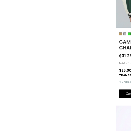
CAM
CHA
$31.
$43.75
$25.0
TRANSF
3
x
$10.
Co