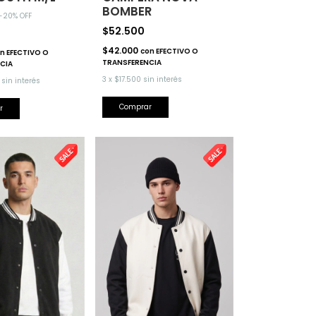
BOMBER
-
20
% OFF
$52.500
$42.000
con
EFECTIVO O
n
EFECTIVO O
TRANSFERENCIA
CIA
3
x
$17.500
sin interés
sin interés
Comprar
r