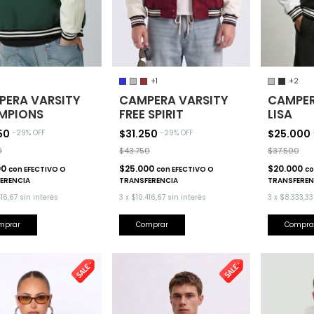
+1
+2
PERA VARSITY
CAMPERA VARSITY
CAMPER
MPIONS
FREE SPIRIT
LISA
250
$31.250
$25.000
-
29
% OFF
-
29
% OFF
0
$43.750
$37.500
00
$25.000
$20.000
con
EFECTIVO O
con
EFECTIVO O
co
ERENCIA
TRANSFERENCIA
TRANSFEREN
416,67
sin interés
3
x
$10.416,67
sin interés
3
x
$8.333,33
mprar
Comprar
Compra