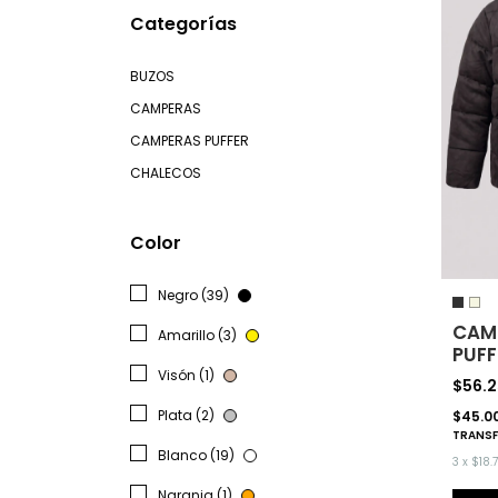
Categorías
BUZOS
CAMPERAS
CAMPERAS PUFFER
CHALECOS
Color
Negro (39)
CAM
Amarillo (3)
PUFF
Visón (1)
$56.
Plata (2)
$45.0
TRANSF
Blanco (19)
3
x
$18.
Naranja (1)