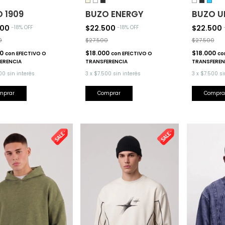
 1909
BUZO ENERGY
BUZO U
500
$22.500
$22.500
-
18
% OFF
-
18
% OFF
0
$27.500
$27.500
00
$18.000
$18.000
con
EFECTIVO O
con
EFECTIVO O
co
ERENCIA
TRANSFERENCIA
TRANSFEREN
00
sin interés
3
x
$7.500
sin interés
3
x
$7.500
si
mprar
Comprar
Compra