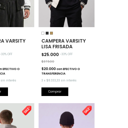
A VARSITY
CAMPERA VARSITY
LISA FRISADA
$25.000
-
33
% OFF
-
33
% OFF
$37.500
$20.000
n
EFECTIVO O
con
EFECTIVO O
CIA
TRANSFERENCIA
sin interés
3
x
$8.333,33
sin interés
r
Comprar