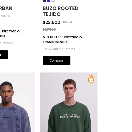
RBAN
BUZO ROOTED
TEJIDO
-
18
% OFF
$22.500
-
18
% OFF
$27.500
n
EFECTIVO O
CIA
$18.000
con
EFECTIVO O
TRANSFERENCIA
n interés
3
x
$7.500
sin interés
r
Comprar