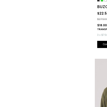
BUZO
$22.
$27.50
$18.0
TRANSF
3
x
$7.5
Co