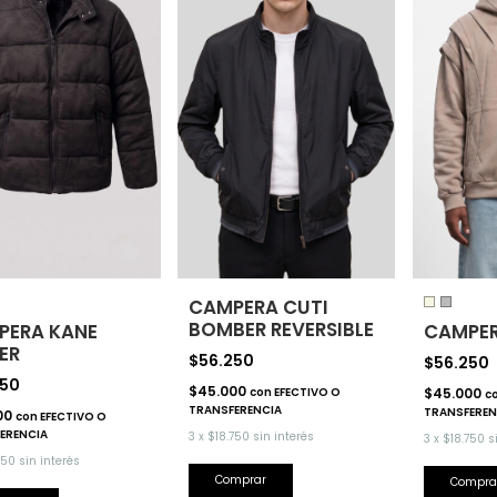
CAMPERA CUTI
BOMBER REVERSIBLE
PERA KANE
CAMPER
ER
$56.250
$56.250
250
$45.000
con
EFECTIVO O
$45.000
c
TRANSFERENCIA
TRANSFEREN
00
con
EFECTIVO O
ERENCIA
3
x
$18.750
sin interés
3
x
$18.750
s
750
sin interés
Comprar
Compra