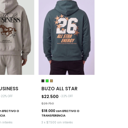
USINESS
BUZO ALL STAR
$22.500
-
22
% OFF
-
22
% OFF
$28.750
$18.000
n
EFECTIVO O
con
EFECTIVO O
CIA
TRANSFERENCIA
n interés
3
x
$7.500
sin interés