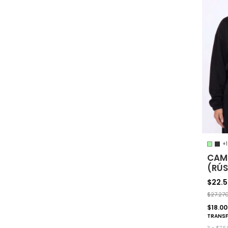
+1
CAM
(RÚ
$22.
$27.27
$18.0
TRANSF