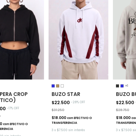
+1
PERA CROP
BUZO STAR
BUZO B
STICO)
$22.500
$22.500
-
28
% OFF
500
-
17
% OFF
$31.250
$28.750
0
$18.000
$18.000
con
EFECTIVO O
co
TRANSFERENCIA
TRANSFEREN
00
con
EFECTIVO O
ERENCIA
3
x
$7.500
sin interés
3
x
$7.500
si