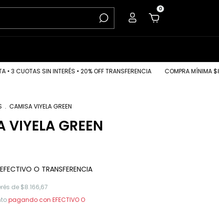
0
 CUOTAS SIN INTERÉS • 20% OFF TRANSFERENCIA
COMPRA MÍNIMA $80.000
S
.
CAMISA VIYELA GREEN
 VIYELA GREEN
EFECTIVO O TRANSFERENCIA
erés de
$8.166,67
to
pagando con EFECTIVO O