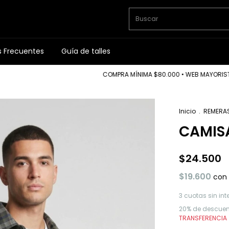
s Frecuentes
Guía de talles
COMPRA MÍNIMA $80.000 • WEB MAYORISTA • 3
Inicio
.
REMERA
CAMISA
$24.500
$19.600
con
3
cuotas sin int
20% de descuen
TRANSFERENCIA