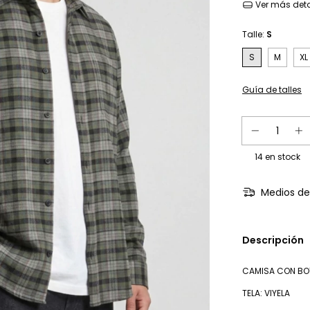
Ver más deta
Talle:
S
S
M
XL
Guía de talles
14
en stock
Medios de
Descripción
CAMISA CON B
TELA: VIYELA