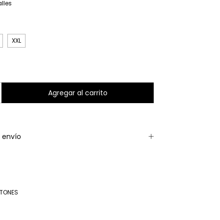
lles
XXL
 envío
OTONES