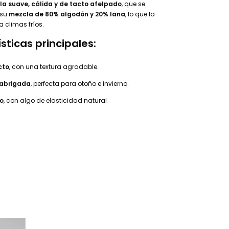
la suave, cálida y de tacto afelpado
, que se
 su
mezcla de
80% algodón y 20% lana
, lo que la
a climas fríos.
sticas principales:
cto
, con una textura agradable.
 abrigada
, perfecta para otoño e invierno.
do
, con algo de elasticidad natural