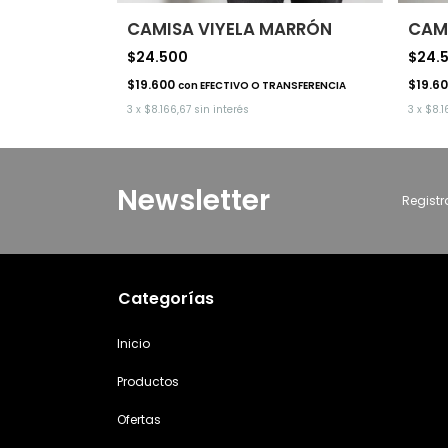
CAMISA VIYELA MARRÓN
CAMI
$24.500
$24.
$19.600
$19.6
con
EFECTIVO O TRANSFERENCIA
3
x
$8.166,67
sin interés
3
x
$8.1
Newsletter
Registr
Categorías
Inicio
Productos
Ofertas