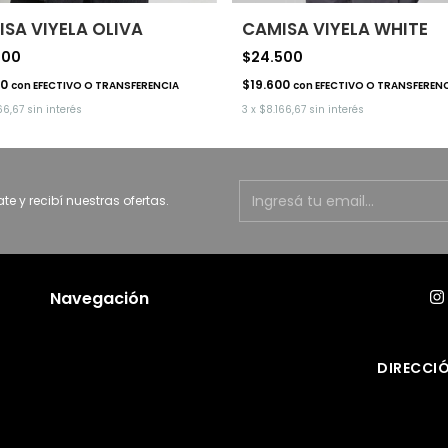
SA VIYELA OLIVA
CAMISA VIYELA WHITE
500
$24.500
00
$19.600
con
EFECTIVO O TRANSFERENCIA
con
EFECTIVO O TRANSFEREN
66,67
sin interés
3
x
$8.166,67
sin interés
ate y recibí nuestras ofertas.
Navegación
DIRECCIÓ